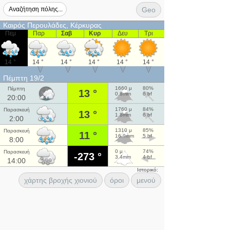
Geo
Καιρός Περουλάδες, Κέρκυρας
Πεμ
Παρ
Σαβ
Κυρ
Δευ
Τρι
14 °
14 °
14 °
14 °
14 °
14 °
Πέμπτη 19/2
1660 μ
80%
Πέμπτη
13 °
0.8mm
6 bf
20:00
1760 μ
84%
Παρασκευή
13 °
1.8mm
6 bf
2:00
1310 μ
85%
Παρασκευή
11 °
16.9mm
5 bf
8:00
0 μ
74%
Παρασκευή
-273 °
3.4mm
4 bf
14:00
Ιστορικό:
χάρτης βροχής χιονιού
όροι
μενού