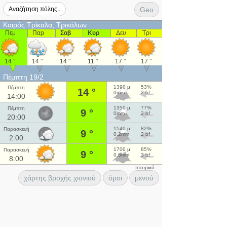
Geo
Καιρός Τρίκαλα, Τρικάλων
Πεμ
Παρ
Σαβ
Κυρ
Δευ
Τρι
14 °
14 °
14 °
11 °
17 °
17 °
Πέμπτη 19/2
1390 μ
53%
Πέμπτη
14 °
0mm
2 bf
14:00
1350 μ
77%
Πέμπτη
9 °
0mm
2 bf
20:00
1540 μ
82%
Παρασκευή
9 °
0.2mm
2 bf
2:00
1700 μ
85%
Παρασκευή
9 °
0.6mm
3 bf
8:00
Ιστορικό:
χάρτης βροχής χιονιού
όροι
μενού