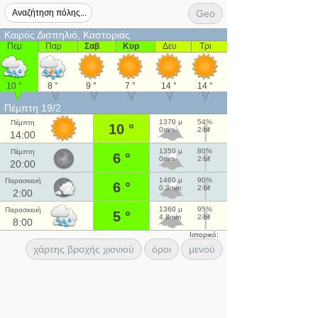
Geo
Καιρός Δισπηλιό, Καστοριάς
Πεμ
Παρ
Σαβ
Κυρ
Δευ
Τρι
10 °
8 °
9 °
7 °
14 °
14 °
Πέμπτη 19/2
1370 μ
54%
Πέμπτη
10 °
0mm
2 bf
14:00
1350 μ
80%
Πέμπτη
6 °
0mm
2 bf
20:00
1460 μ
90%
Παρασκευή
6 °
0.3mm
2 bf
2:00
1360 μ
95%
Παρασκευή
5 °
4.8mm
2 bf
8:00
Ιστορικό:
χάρτης βροχής χιονιού
όροι
μενού