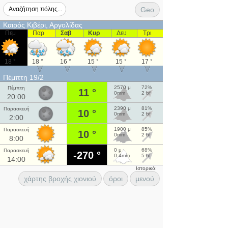
Geo
Καιρός Κιβέρι, Αργολίδας
Πεμ
Παρ
Σαβ
Κυρ
Δευ
Τρι
18 °
18 °
16 °
15 °
15 °
17 °
Πέμπτη 19/2
2570 μ
72%
Πέμπτη
11 °
0mm
2 bf
20:00
2390 μ
81%
Παρασκευή
10 °
0mm
2 bf
2:00
1900 μ
85%
Παρασκευή
10 °
0mm
2 bf
8:00
0 μ
68%
Παρασκευή
-270 °
0.4mm
5 bf
14:00
Ιστορικό:
χάρτης βροχής χιονιού
όροι
μενού