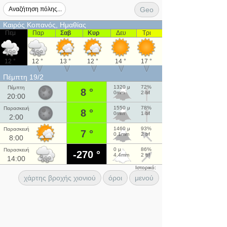
Geo
Καιρός Κοπανός, Ημαθίας
Πεμ
Παρ
Σαβ
Κυρ
Δευ
Τρι
12 °
12 °
13 °
12 °
14 °
17 °
Πέμπτη 19/2
1320 μ
72%
Πέμπτη
8 °
0mm
2 bf
20:00
1550 μ
78%
Παρασκευή
8 °
0mm
1 bf
2:00
1460 μ
93%
Παρασκευή
7 °
0.1mm
2 bf
8:00
0 μ
86%
Παρασκευή
-270 °
4.4mm
2 bf
14:00
Ιστορικό:
χάρτης βροχής χιονιού
όροι
μενού