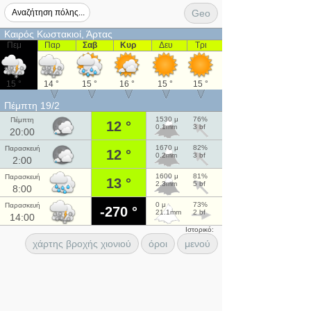
Geo
Καιρός Κωστακιοί, Άρτας
Πεμ
Παρ
Σαβ
Κυρ
Δευ
Τρι
15 °
14 °
15 °
16 °
15 °
15 °
Πέμπτη 19/2
1530 μ
76%
Πέμπτη
12 °
0.1mm
3 bf
20:00
1670 μ
82%
Παρασκευή
12 °
0.2mm
3 bf
2:00
1600 μ
81%
Παρασκευή
13 °
2.3mm
5 bf
8:00
0 μ
73%
Παρασκευή
-270 °
21.1mm
2 bf
14:00
Ιστορικό:
χάρτης βροχής χιονιού
όροι
μενού