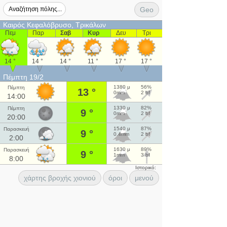
Geo
Καιρός Κεφαλόβρυσο, Τρικάλων
Πεμ
Παρ
Σαβ
Κυρ
Δευ
Τρι
14 °
14 °
14 °
11 °
17 °
17 °
Πέμπτη 19/2
1380 μ
56%
Πέμπτη
13 °
0mm
2 bf
14:00
1330 μ
82%
Πέμπτη
9 °
0mm
2 bf
20:00
1540 μ
87%
Παρασκευή
9 °
0.4mm
2 bf
2:00
1630 μ
89%
Παρασκευή
9 °
1mm
3 bf
8:00
Ιστορικό:
χάρτης βροχής χιονιού
όροι
μενού