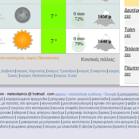
Δευτέρ
0 mm
7 °
ίς
1650 μ
23/2
μενα
72%
Τρίτη
24/2
0 mm
7 °
ίς
1640 μ
μενα
79%
Τετάρτ
25/2
στα αγαπημένα, καιρός Θεσσαλονίκη
Κοντινές πόλεις:
Πέμπτ
|
|
|
|
ς Διαβατα
καιρος Χορτιατης
καιρος Τριανδρια
καιρος Ευκαρπια
καιρος
26/2
|
|
Συκιες
καιρος Θεσσαλονικη
καιρος Συκια
om - meteokairos @ hotmail . com
-
-
|
καιρος
αποποίηση ευθύνης
Google
μοσχαρισιες
|
|
|
|
|
γή
καραμελωμενα κρεμμυδια
μπεργκερ
ρολο χοιρινο
φασολαδα
γαριδομακαρονα
|
|
|
|
ς με πατατες στο φουρνο
κουνουπιδι
μουστοκουλουρα
αρνακι στο φουρνο
φαβα σ
|
|
|
|
|
ουρνο
τουρλου στη κατσαρολα
κουνελι στιφαδο
κοτοσουπα
παντεσπανι
ψωμι με 
|
|
|
|
|
|
αρονακι
αθερινα
πως φτιαχνω προζυμι
μπεργκερ σολομου
φακες
κουρκουτο
καλ
|
|
|
|
λασσινων
ταραμοσαλατα
λαχανακια βρυξελλων
τσιπουρα στο φουρνο
πρασορυζο
|
|
|
|
στο φουρνο
μακαρονια με μπροκολο
ρολο κοτοπουλο
περκα φιλετο στο φουρνο
ζ
|
|
|
|
|
υδατο
ψωμακια μπεργκερ
πουρες με ελαιολαδο
τζατζικι
μπροκολο βραστο
πιτσα 