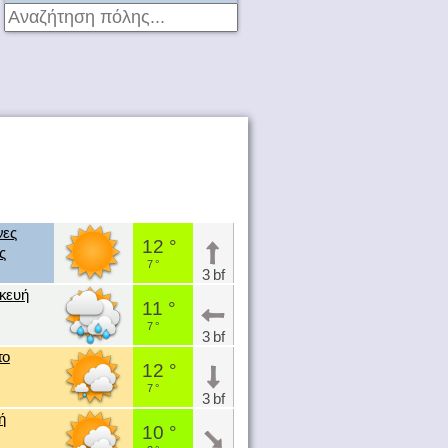
νες
12 °
ς
7 °
3 bf
κευή
11 °
7 °
3 bf
το
12 °
7 °
3 bf
ή
10 °