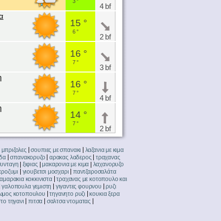
3 °
4 bf
α
15 °
6 °
2 bf
16 °
7 °
3 bf
η
16 °
7 °
4 bf
η
14 °
7 °
2 bf
|
|
 μπριζολες
σουπιες με σπανακι
λαζανια με κιμα
|
|
|
δα
σπανακορυζο
αρακας λαδερος
τραχανας
|
|
|
υνταγη
ξιφιας
μακαρονια με κιμα
λαχανορυζο
|
|
προζυμι
γιουβετσι μοσχαρι
παντζαροσαλάτα
|
αμαρακια κοκκινιστα
τραχανας με κοτοπουλο και
|
|
|
γαλοπουλα γεμιστη
γιγαντες φουρνου
ρυζι
|
|
ωμος κοτοπουλου
τηγανητο ρυζι
κουκια ξερα
|
|
|
στο τηγανι
πιτσα
σαλτσα ντοματας