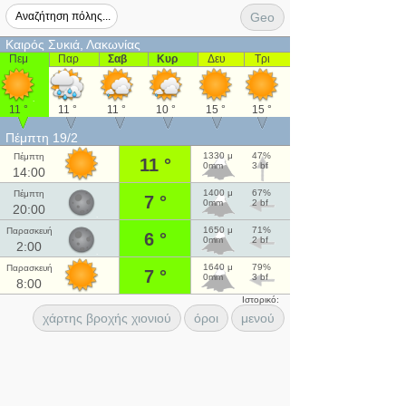
Geo
Καιρός Συκιά, Λακωνίας
Πεμ
Παρ
Σαβ
Κυρ
Δευ
Τρι
11 °
11 °
11 °
10 °
15 °
15 °
Πέμπτη 19/2
1330 μ
47%
Πέμπτη
11 °
0mm
3 bf
14:00
1400 μ
67%
Πέμπτη
7 °
0mm
2 bf
20:00
1650 μ
71%
Παρασκευή
6 °
0mm
2 bf
2:00
1640 μ
79%
Παρασκευή
7 °
0mm
3 bf
8:00
Ιστορικό:
χάρτης βροχής χιονιού
όροι
μενού