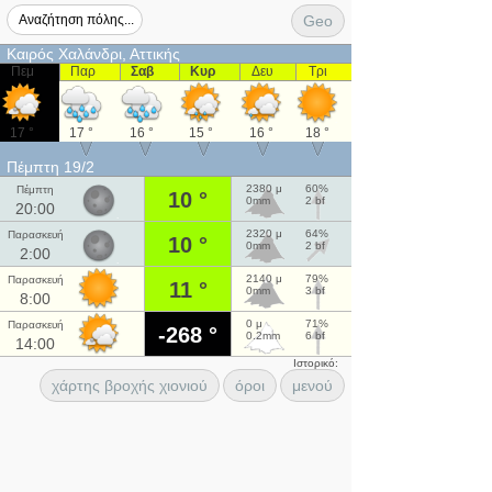
Geo
Καιρός Χαλάνδρι, Αττικής
Πεμ
Παρ
Σαβ
Κυρ
Δευ
Τρι
17 °
17 °
16 °
15 °
16 °
18 °
Πέμπτη 19/2
2380 μ
60%
Πέμπτη
10 °
0mm
2 bf
20:00
2320 μ
64%
Παρασκευή
10 °
0mm
2 bf
2:00
2140 μ
79%
Παρασκευή
11 °
0mm
3 bf
8:00
0 μ
71%
Παρασκευή
-268 °
0.2mm
6 bf
14:00
Ιστορικό:
χάρτης βροχής χιονιού
όροι
μενού