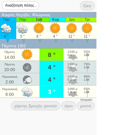
Geo
Καιρός Λέχοβο, Φλώρινας
Πεμ
Παρ
Σαβ
Κυρ
Δευ
Τρι
8 °
5 °
6 °
4 °
11 °
11 °
Πέμπτη 19/2
1330 μ
52%
Πέμπτη
8 °
0mm
3 bf
14:00
1390 μ
79%
Πέμπτη
4 °
0mm
2 bf
20:00
1440 μ
88%
Παρασκευή
4 °
0.2mm
1 bf
2:00
1460 μ
93%
Παρασκευή
3 °
2.8mm
1 bf
8:00
Ιστορικό:
χάρτης βροχής χιονιού
όροι
μενού