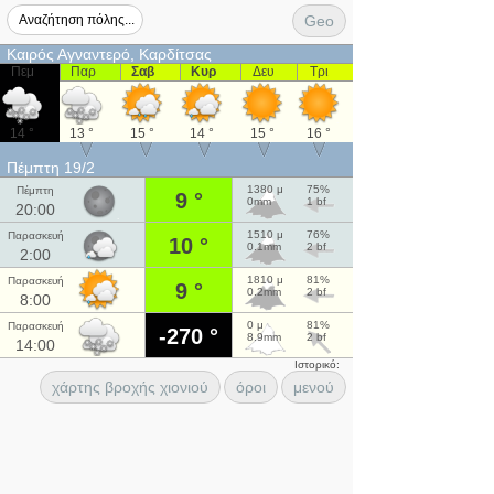
Geo
Καιρός Αγναντερό, Καρδίτσας
Πεμ
Παρ
Σαβ
Κυρ
Δευ
Τρι
14 °
13 °
15 °
14 °
15 °
16 °
Πέμπτη 19/2
1380 μ
75%
Πέμπτη
9 °
0mm
1 bf
20:00
1510 μ
76%
Παρασκευή
10 °
0.1mm
2 bf
2:00
1810 μ
81%
Παρασκευή
9 °
0.2mm
2 bf
8:00
0 μ
81%
Παρασκευή
-270 °
8.9mm
2 bf
14:00
Ιστορικό:
χάρτης βροχής χιονιού
όροι
μενού