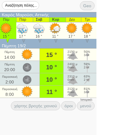
Geo
Καιρός Μαρούσι, Αττικής
Πεμ
Παρ
Σαβ
Κυρ
Δευ
Τρι
15 °
17 °
16 °
11 °
17 °
18 °
Πέμπτη 19/2
2150 μ
50%
Πέμπτη
15 °
0mm
3 bf
14:00
2400 μ
59%
Πέμπτη
10 °
0mm
2 bf
20:00
2310 μ
63%
Παρασκευή
10 °
0mm
2 bf
2:00
2120 μ
81%
Παρασκευή
11 °
0mm
3 bf
8:00
Ιστορικό:
χάρτης βροχής χιονιού
όροι
μενού