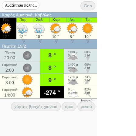
Geo
Καιρός Αμισιανά, Καβάλας
Πεμ
Παρ
Σαβ
Κυρ
Δευ
Τρι
12 °
12 °
10 °
10 °
8 °
10 °
Πέμπτη 19/2
1130 μ
60%
Πέμπτη
8 °
0mm
1 bf
20:00
1460 μ
68%
Παρασκευή
8 °
0mm
2 bf
2:00
1780 μ
73%
Παρασκευή
9 °
0mm
2 bf
8:00
0 μ
82%
Παρασκευή
-274 °
0.8mm
2 bf
14:00
Ιστορικό:
χάρτης βροχής χιονιού
όροι
μενού