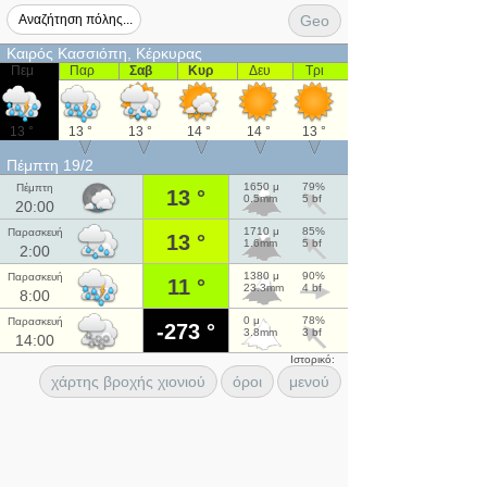
Geo
Καιρός Κασσιόπη, Κέρκυρας
Πεμ
Παρ
Σαβ
Κυρ
Δευ
Τρι
13 °
13 °
13 °
14 °
14 °
13 °
Πέμπτη 19/2
1650 μ
79%
Πέμπτη
13 °
0.5mm
5 bf
20:00
1710 μ
85%
Παρασκευή
13 °
1.6mm
5 bf
2:00
1380 μ
90%
Παρασκευή
11 °
23.3mm
4 bf
8:00
0 μ
78%
Παρασκευή
-273 °
3.8mm
3 bf
14:00
Ιστορικό:
χάρτης βροχής χιονιού
όροι
μενού