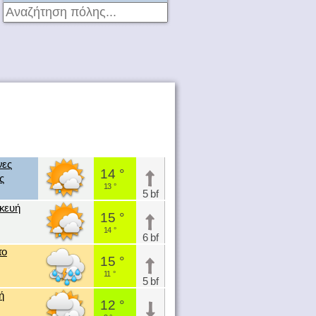
νες
14 °
ς
13 °
5 bf
κευή
15 °
14 °
6 bf
το
15 °
11 °
5 bf
ή
12 °