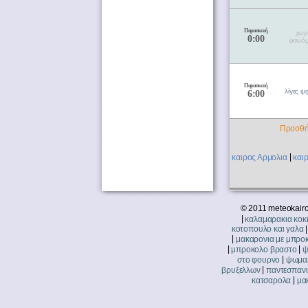
Παρασκευή
χωρ
0:00
φαινό
Παρασκευή
λίγες ψ
6:00
Προσθή
|
καιρος Αρμολια
και
© 2011 meteokairo
|
καλαμαρακια κοκκ
κοτοπουλο και γαλα
|
μακαρονια με μπρο
|
|
μπροκολο βραστο
ψ
|
στο φουρνο
ψωμακ
|
βρυξελλων
παντεσπανι
|
κατσαρολα
μα