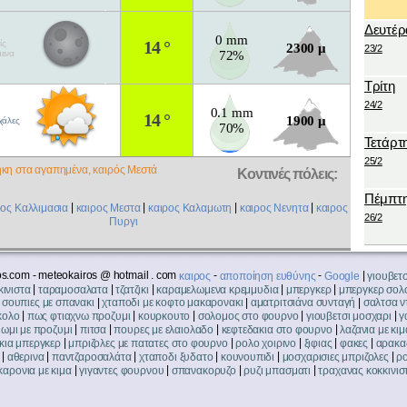
Δευτέρ
0 mm
14 °
ίς
2300 μ
23/2
μενα
72%
Τρίτη
24/2
0.1 mm
14 °
1900 μ
ιχάλες
70%
Τετάρτ
25/2
κη στα αγαπημένα, καιρός Μεστά
Κοντινές πόλεις:
Πέμπτ
|
|
|
|
ρος Καλλιμασια
καιρος Μεστα
καιρος Καλαμωτη
καιρος Νενητα
καιρος
26/2
Πυργι
s.com - meteokairos @ hotmail . com
-
-
|
καιρος
αποποίηση ευθύνης
Google
γιουβετ
|
|
|
|
|
ινιστα
ταραμοσαλατα
τζατζικι
καραμελωμενα κρεμμυδια
μπεργκερ
μπεργκερ σολ
|
|
|
|
σουπιες με σπανακι
χταποδι με κοφτο μακαρονακι
αματριτσιάνα συνταγή
σαλτσα ν
|
|
|
|
|
κολο
πως φτιαχνω προζυμι
κουρκουτο
σολομος στο φουρνο
γιουβετσι μοσχαρι
γ
|
|
|
|
ωμι με προζυμι
πιτσα
πουρες με ελαιολαδο
κεφτεδακια στο φουρνο
λαζανια με κιμ
|
|
|
|
|
ια μπεργκερ
μπριζολες με πατατες στο φουρνο
ρολο χοιρινο
ξιφιας
φακες
αρακα
|
|
|
|
|
|
αθερινα
παντζαροσαλάτα
χταποδι ξυδατο
κουνουπιδι
μοσχαρισιες μπριζολες
ρ
|
|
|
|
καρονια με κιμα
γιγαντες φουρνου
σπανακορυζο
ρυζι μπασματι
τραχανας κοκκινισ