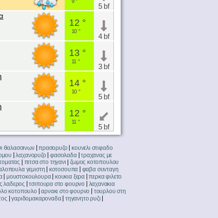
9 °
5 bf
α
12 °
10 °
4 bf
13 °
11 °
3 bf
η
14 °
10 °
5 bf
η
12 °
11 °
5 bf
|
|
σι θαλασσινων
πρασορυζο
κουνελι στιφαδο
|
|
|
ομου
λαχανορυζο
φασολαδα
τραχανας με
|
|
τοματας
πιτσα στο τηγανι
ζωμος κοτοπουλου
|
|
αλοπουλα γεμιστη
κοτοσουπα
φαβα συνταγη
|
|
|
α
μουστοκουλουρα
κουκια ξερα
περκα φιλετο
|
|
ς λαδερος
τσιπουρα στο φουρνο
λαχανακια
|
|
ολο κοτοπουλο
αρνακι στο φουρνο
τουρλου στη
|
|
|
τος
γαριδομακαροναδα
τηγανητο ρυζι