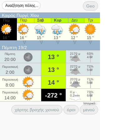
Geo
Καιρός Πυργί, Χίου
Πεμ
Παρ
Σαβ
Κυρ
Δευ
Τρι
16 °
16 °
15 °
13 °
12 °
15 °
Πέμπτη 19/2
2170 μ
63%
Πέμπτη
13 °
0mm
4 bf
20:00
2270 μ
72%
Παρασκευή
13 °
0mm
5 bf
2:00
2070 μ
71%
Παρασκευή
14 °
0.1mm
5 bf
8:00
0 μ
73%
Παρασκευή
-272 °
0.2mm
6 bf
14:00
Ιστορικό:
χάρτης βροχής χιονιού
όροι
μενού