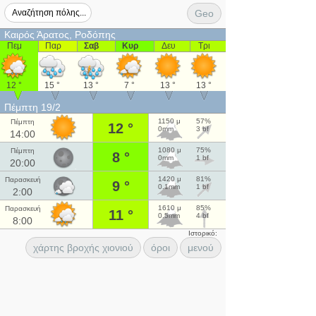
Geo
Καιρός Άρατος, Ροδόπης
Πεμ
Παρ
Σαβ
Κυρ
Δευ
Τρι
12 °
15 °
13 °
7 °
13 °
13 °
Πέμπτη 19/2
1150 μ
57%
Πέμπτη
12 °
0mm
3 bf
14:00
1080 μ
75%
Πέμπτη
8 °
0mm
1 bf
20:00
1420 μ
81%
Παρασκευή
9 °
0.1mm
1 bf
2:00
1610 μ
85%
Παρασκευή
11 °
0.5mm
4 bf
8:00
Ιστορικό:
χάρτης βροχής χιονιού
όροι
μενού