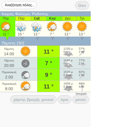
Geo
Καιρός Φιλλύρα, Ροδόπης
Πεμ
Παρ
Σαβ
Κυρ
Δευ
Τρι
11 °
15 °
13 °
7 °
13 °
13 °
Πέμπτη 19/2
1220 μ
57%
Πέμπτη
11 °
0mm
3 bf
14:00
1160 μ
77%
Πέμπτη
7 °
0mm
2 bf
20:00
1520 μ
82%
Παρασκευή
9 °
0.1mm
2 bf
2:00
1650 μ
86%
Παρασκευή
11 °
0.5mm
4 bf
8:00
Ιστορικό:
χάρτης βροχής χιονιού
όροι
μενού