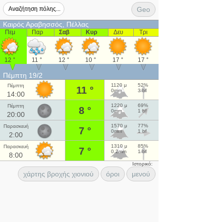
Geo
Καιρός Αραβησσός, Πέλλας
Πεμ
Παρ
Σαβ
Κυρ
Δευ
Τρι
12 °
11 °
12 °
10 °
17 °
17 °
Πέμπτη 19/2
1120 μ
52%
Πέμπτη
11 °
0mm
3 bf
14:00
1220 μ
69%
Πέμπτη
8 °
0mm
1 bf
20:00
1570 μ
77%
Παρασκευή
7 °
0mm
1 bf
2:00
1310 μ
85%
Παρασκευή
7 °
0.2mm
1 bf
8:00
Ιστορικό:
χάρτης βροχής χιονιού
όροι
μενού