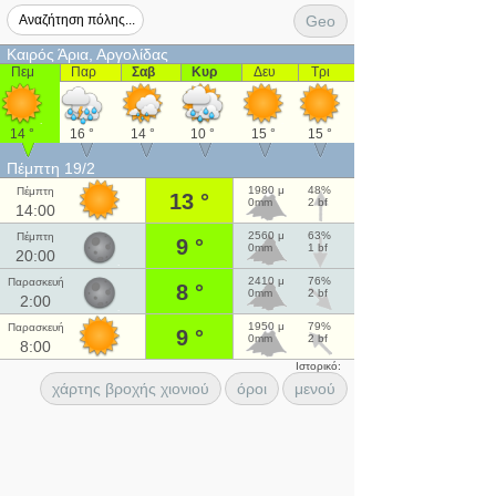
Geo
Καιρός Άρια, Αργολίδας
Πεμ
Παρ
Σαβ
Κυρ
Δευ
Τρι
14 °
16 °
14 °
10 °
15 °
15 °
Πέμπτη 19/2
1980 μ
48%
Πέμπτη
13 °
0mm
2 bf
14:00
2560 μ
63%
Πέμπτη
9 °
0mm
1 bf
20:00
2410 μ
76%
Παρασκευή
8 °
0mm
2 bf
2:00
1950 μ
79%
Παρασκευή
9 °
0mm
2 bf
8:00
Ιστορικό:
χάρτης βροχής χιονιού
όροι
μενού