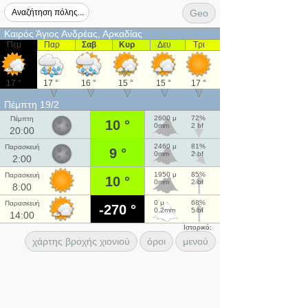
Geo
Καιρός Άγιος Ανδρέας, Αρκαδίας
Πεμ
Παρ
Σαβ
Κυρ
Δευ
Τρι
17 °
17 °
16 °
15 °
15 °
17 °
Πέμπτη 19/2
2600 μ
72%
Πέμπτη
10 °
0mm
2 bf
20:00
2460 μ
81%
Παρασκευή
9 °
0mm
2 bf
2:00
1950 μ
85%
Παρασκευή
10 °
0mm
2 bf
8:00
0 μ
68%
Παρασκευή
-270 °
0.2mm
5 bf
14:00
Ιστορικό:
χάρτης βροχής χιονιού
όροι
μενού