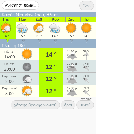
Geo
Καιρός Νέα Μανολάδα, Ηλείας
Πεμ
Παρ
Σαβ
Κυρ
Δευ
Τρι
14 °
15 °
15 °
14 °
15 °
14 °
Πέμπτη 19/2
1420 μ
59%
Πέμπτη
14 °
0mm
3 bf
14:00
1540 μ
74%
Πέμπτη
12 °
0mm
3 bf
20:00
1810 μ
76%
Παρασκευή
12 °
0.1mm
3 bf
2:00
1900 μ
78%
Παρασκευή
12 °
0.1mm
4 bf
8:00
Ιστορικό:
χάρτης βροχής χιονιού
όροι
μενού