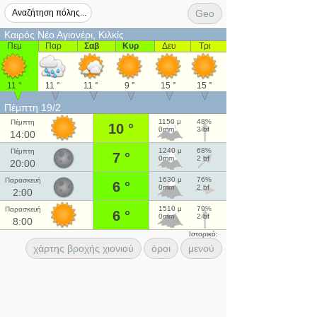
Geo
Καιρός Νέο Αγιονέρι, Κιλκίς
Πεμ
Παρ
Σαβ
Κυρ
Δευ
Τρι
11 °
11 °
11 °
9 °
15 °
15 °
Πέμπτη 19/2
1150 μ
48%
Πέμπτη
10 °
0mm
3 bf
14:00
1240 μ
68%
Πέμπτη
7 °
0mm
2 bf
20:00
1630 μ
76%
Παρασκευή
6 °
0mm
2 bf
2:00
1510 μ
79%
Παρασκευή
6 °
0mm
2 bf
8:00
Ιστορικό:
χάρτης βροχής χιονιού
όροι
μενού