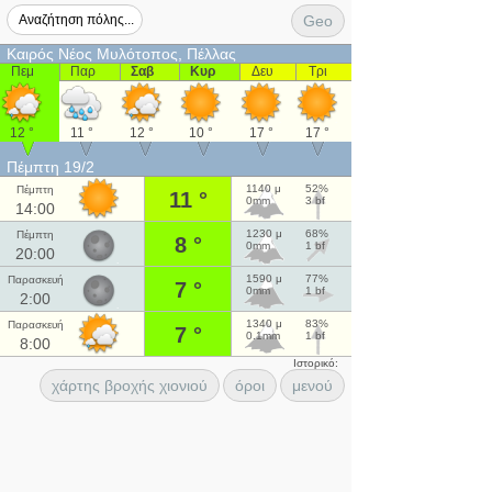
Geo
Καιρός Νέος Μυλότοπος, Πέλλας
Πεμ
Παρ
Σαβ
Κυρ
Δευ
Τρι
12 °
11 °
12 °
10 °
17 °
17 °
Πέμπτη 19/2
1140 μ
52%
Πέμπτη
11 °
0mm
3 bf
14:00
1230 μ
68%
Πέμπτη
8 °
0mm
1 bf
20:00
1590 μ
77%
Παρασκευή
7 °
0mm
1 bf
2:00
1340 μ
83%
Παρασκευή
7 °
0.1mm
1 bf
8:00
Ιστορικό:
χάρτης βροχής χιονιού
όροι
μενού