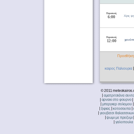
Παρασκευή
λίγες ψ
6:00
Παρασκευή
χιονόπ
12:00
Προσθήκη 
καιρος Παλιουρια
© 2011 meteokairos.
|
αματριτσιάνα συντ
|
αρνακι στο φουρνο
|
μπεργκερ σολομου
|
|
|
ξιφιας
κοτοσουπα
|
γιουβετσι θαλασσινων
|
ψωμι με προζυμι
|
γαλοπουλα 