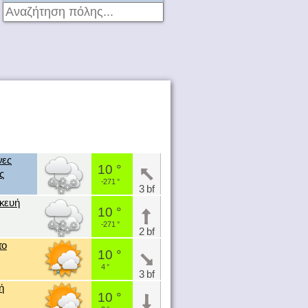
νες
10 °
ς
-271 °
3 bf
κευή
10 °
-271 °
2 bf
το
10 °
4 °
3 bf
ή
10 °