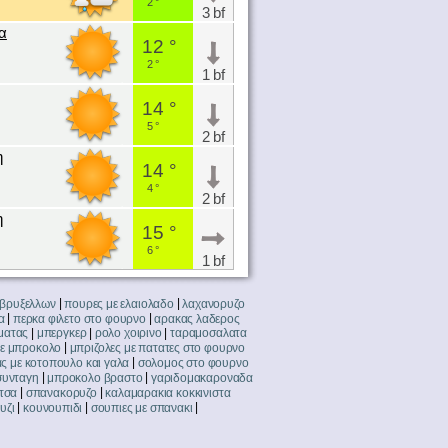
2 °
3 bf
α
12 °
2 °
1 bf
14 °
5 °
2 bf
η
14 °
4 °
2 bf
η
15 °
6 °
1 bf
|
|
 βρυξελλων
πουρες με ελαιολαδο
λαχανορυζο
|
|
α
περκα φιλετο στο φουρνο
αρακας λαδερος
|
|
|
ματας
μπεργκερ
ρολο χοιρινο
ταραμοσαλατα
|
με μπροκολο
μπριζολες με πατατες στο φουρνο
|
ς με κοτοπουλο και γαλα
σολομος στο φουρνο
|
|
συνταγη
μπροκολο βραστο
γαριδομακαροναδα
|
|
τσα
σπανακορυζο
καλαμαρακια κοκκινιστα
|
|
|
υζι
κουνουπιδι
σουπιες με σπανακι