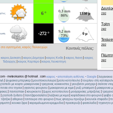
Δευτέρ
0.3 mm
6 °
1530 μ
ιχάλες
23/2
86%
Τρίτη
24/2
9.2 mm
-272 °
0 μ
τωση
73%
Τετάρτ
25/2
στα αγαπημένα, καιρός Παλαιοχώρι
Κοντινές πόλεις:
Πέμπτ
|
|
|
|
|
καιρος Δεσκατη
καιρος Δημητρα
καιρος Κνιδη
καιρος Αιανη
καιρος
26/2
|
|
Ταξιαρχης
καιρος Καρπερο
καιρος Λευκοπηγη
com - meteokairos @ hotmail . com
-
-
|
καιρος
αποποίηση ευθύνης
Google
λαχανακια
|
|
|
|
αγή
ψωμακια μπεργκερ
μουστοκουλουρα
ρολο κοτοπουλο
τουρλου στη κατσαρολ
|
|
|
|
χταποδι με κοφτο μακαρονακι
τραχανας κοκκινιστος
γιουβετσι μοσχαρι
σαλτσα ντο
|
|
|
|
|
πιτσα στο τηγανι
γιγαντες φουρνου
μακαρονια με κιμα
ρυζι μπασματι
μακαρονια 
|
|
|
|
|
φακες
παντεσπανι
κουρκουτο
ζωμος κοτοπουλου
μοσχαρισιες μπριζολες
τραχανα
|
|
|
|
|
χταποδι ξυδατο
παντζαροσαλάτα
λαζανια με κιμα
κεφτεδακια στο φουρνο
φαβα 
|
|
|
|
|
|
τζατζικι
αθερινα
τσιπουρα στο φουρνο
πως φτιαχνω προζυμι
κουνελι στιφαδο
πι
|
|
|
|
|
γεμιστη
κουκια ξερα
καραμελωμενα κρεμμυδια
πρασορυζο
φασολαδα
τηγανητο ρ