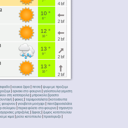
7 °
4 bf
α
10 °
8 °
2 bf
12 °
10 °
2 bf
η
13 °
9 °
2 bf
η
13 °
10 °
2 bf
|
|
|
στιφαδο
κουκια ξερα
πιτσα
ψωμι με προζυμι
|
|
ροζυμι
αρνακι στο φουρνο
γαλοπουλα γεμιστη
|
ρλου στη κατσαρολα
μπροκολο βραστο
|
|
|
 συνταγή
φακες
ταραμοσαλατα
κοτοσουπα
|
|
ες φουρνου
γιουβετσι μοσχαρι
παντζαροσαλάτα
|
|
ρ σολομου
περκα φιλετο στο φουρνο
τηγανητο
|
|
σχαρισιες μπριζολες
ξιφιας
ζωμος κοτοπουλου
|
|
|
α με κιμα
ρολο κοτοπουλο
πρασορυζο