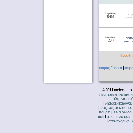
Παρασκευή
χωρ
6:00
φαινό
Παρασκευή
ασθε
12:00
χιονόπ
Προσθήκ
|
καιρος Γενισεα
καιρ
© 2011 meteokairos
|
|
παντεσπανι
λαχανακ
|
|
αθερινα
ρυζ
|
γαριδομακαροναδ
|
τραχανας με κοτοπου
|
πουρες με ελαιολαδο
|
ρυζι
μακαρονια με μ
|
|
σπανακορυζο