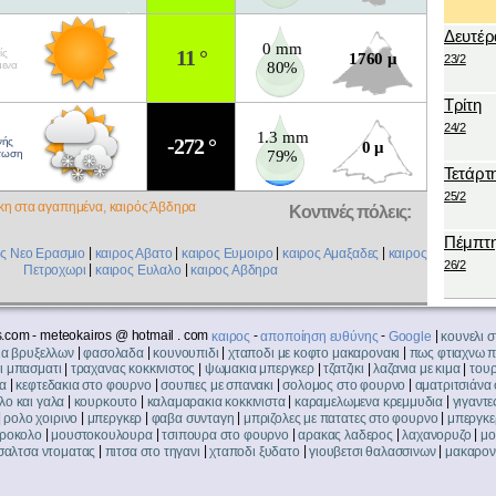
Δευτέρ
0 mm
11 °
ίς
1760 μ
23/2
μενα
80%
Τρίτη
24/2
1.3 mm
-272 °
νής
0 μ
τωση
79%
Τετάρτ
25/2
η στα αγαπημένα, καιρός Άβδηρα
Κοντινές πόλεις:
Πέμπτ
|
|
|
|
ος Νεο Ερασμιο
καιρος Αβατο
καιρος Ευμοιρο
καιρος Αμαξαδες
καιρος
26/2
|
|
Πετροχωρι
καιρος Ευλαλο
καιρος Αβδηρα
.com - meteokairos @ hotmail . com
-
-
|
καιρος
αποποίηση ευθύνης
Google
κουνελι 
|
|
|
|
ια βρυξελλων
φασολαδα
κουνουπιδι
χταποδι με κοφτο μακαρονακι
πως φτιαχνω π
|
|
|
|
|
ι μπασματι
τραχανας κοκκινιστος
ψωμακια μπεργκερ
τζατζικι
λαζανια με κιμα
του
|
|
|
|
α
κεφτεδακια στο φουρνο
σουπιες με σπανακι
σολομος στο φουρνο
αματριτσιάνα
|
|
|
|
λο και γαλα
κουρκουτο
καλαμαρακια κοκκινιστα
καραμελωμενα κρεμμυδια
γιγαντ
|
|
|
|
|
ρολο χοιρινο
μπεργκερ
φαβα συνταγη
μπριζολες με πατατες στο φουρνο
μπεργκε
|
|
|
|
|
προκολο
μουστοκουλουρα
τσιπουρα στο φουρνο
αρακας λαδερος
λαχανορυζο
μο
|
|
|
|
σαλτσα ντοματας
πιτσα στο τηγανι
χταποδι ξυδατο
γιουβετσι θαλασσινων
μακαρονι