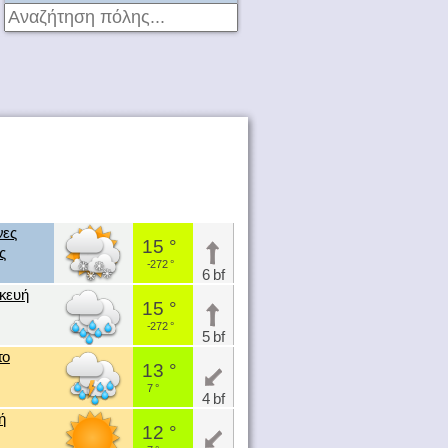
νες
15 °
ς
-272 °
6 bf
κευή
15 °
-272 °
5 bf
το
13 °
7 °
4 bf
ή
12 °