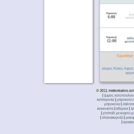
Παρασκευή
χωρ
6:00
φαινό
Παρασκευή
ασθε
12:00
χιονόπ
Προσθήκη 
καιρος Καλος Αγρος
καιρ
© 2011 meteokairos.com
|
ζωμος κοτοπουλου
|
κατσαρολα
μπροκολο 
|
μπροκολο
σαλτσα
|
|
κοκκινιστα
αθερινα
λα
|
χταποδι με κοφτο μ
|
|
σπανακορυζο
μακαρ
|
αρακας