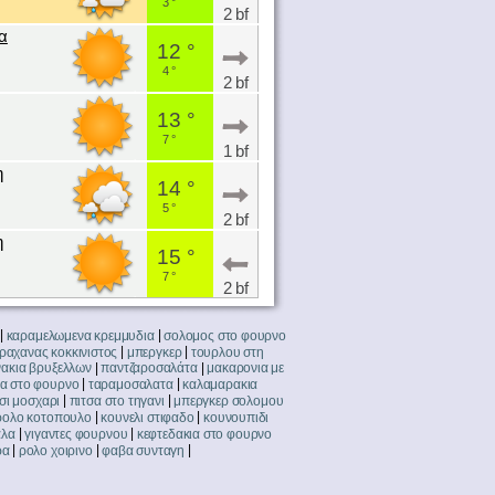
3 °
2 bf
α
12 °
4 °
2 bf
13 °
7 °
1 bf
η
14 °
5 °
2 bf
η
15 °
7 °
2 bf
|
|
καραμελωμενα κρεμμυδια
σολομος στο φουρνο
|
|
ραχανας κοκκινιστος
μπεργκερ
τουρλου στη
|
|
ακια βρυξελλων
παντζαροσαλάτα
μακαρονια με
|
|
α στο φουρνο
ταραμοσαλατα
καλαμαρακια
|
|
σι μοσχαρι
πιτσα στο τηγανι
μπεργκερ σολομου
|
|
ρολο κοτοπουλο
κουνελι στιφαδο
κουνουπιδι
|
|
αλα
γιγαντες φουρνου
κεφτεδακια στο φουρνο
|
|
|
ρα
ρολο χοιρινο
φαβα συνταγη