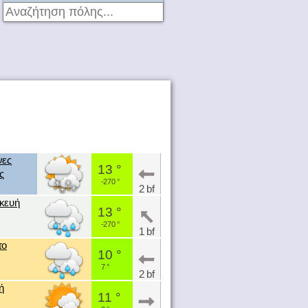
νες
13 °
ς
-270 °
2 bf
κευή
13 °
-270 °
1 bf
το
10 °
7 °
2 bf
ή
11 °