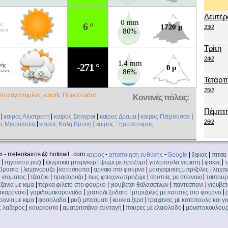
Δευτέρ
0 mm
6 °
ίς
1720 μ
23/2
μενα
80%
Τρίτη
24/2
1.4 mm
-271 °
νής
0 μ
τωση
86%
Τετάρτ
25/2
στα αγαπημένα, καιρός Προσοτσάνη
Κοντινές πόλεις:
Πέμπτ
|
|
|
|
|
καιρος Αλιστρατη
καιρος Σιταγροι
καιρος Δραμα
καιρος Πετρουσσα
26/2
|
|
ος Μικροπολη
καιρος Καλη Βρυση
καιρος Ξηροποταμος
 - meteokairos @ hotmail . com
-
-
|
|
καιρος
αποποίηση ευθύνης
Google
ξιφιας
πιτσα
|
|
|
|
|
|
τηγανητο ρυζι
ψωμακια μπεργκερ
ψωμι με προζυμι
γαλοπουλα γεμιστη
φακες
τ
|
|
|
|
|
βραστο
λαχανορυζο
κοτοσουπα
αρνακι στο φουρνο
μοσχαρισιες μπριζολες
λαχαν
|
|
|
|
|
 ντοματας
τζατζικι
πρασορυζο
πως φτιαχνω προζυμι
σουπιες με σπανακι
τσιπουρ
|
|
|
|
ζανια με κιμα
περκα φιλετο στο φουρνο
γιουβετσι θαλασσινων
παντεσπανι
γιουβετ
|
|
|
|
ακαρονακι
γαριδομακαροναδα
χταποδι ξυδατο
μπριζολες με πατατες στο φουρνο
|
|
|
|
ονια με κιμα
φασολαδα
ρυζι μπασματι
κουκια ξερα
τραχανας με κοτοπουλο και γ
|
|
|
|
 λαδερος
κουρκουτο
αματριτσιάνα συνταγή
πουρες με ελαιολαδο
μουστοκουλου