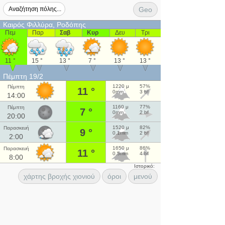
Geo
Καιρός Φιλλύρα, Ροδόπης
Πεμ
Παρ
Σαβ
Κυρ
Δευ
Τρι
11 °
15 °
13 °
7 °
13 °
13 °
Πέμπτη 19/2
1220 μ
57%
Πέμπτη
11 °
0mm
3 bf
14:00
1160 μ
77%
Πέμπτη
7 °
0mm
2 bf
20:00
1520 μ
82%
Παρασκευή
9 °
0.1mm
2 bf
2:00
1650 μ
86%
Παρασκευή
11 °
0.5mm
4 bf
8:00
Ιστορικό:
χάρτης βροχής χιονιού
όροι
μενού