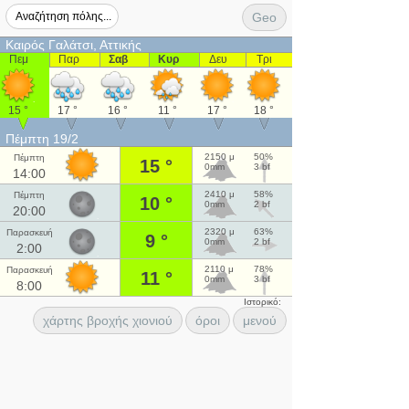
Geo
Καιρός Γαλάτσι, Αττικής
Πεμ
Παρ
Σαβ
Κυρ
Δευ
Τρι
15 °
17 °
16 °
11 °
17 °
18 °
Πέμπτη 19/2
2150 μ
50%
Πέμπτη
15 °
0mm
3 bf
14:00
2410 μ
58%
Πέμπτη
10 °
0mm
2 bf
20:00
2320 μ
63%
Παρασκευή
9 °
0mm
2 bf
2:00
2110 μ
78%
Παρασκευή
11 °
0mm
3 bf
8:00
Ιστορικό:
χάρτης βροχής χιονιού
όροι
μενού