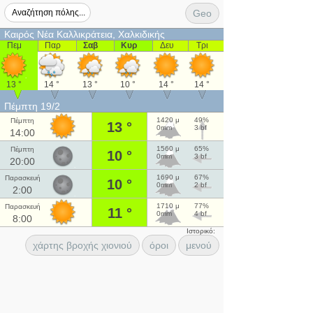
Geo
Καιρός Νέα Καλλικράτεια, Χαλκιδικής
Πεμ
Παρ
Σαβ
Κυρ
Δευ
Τρι
13 °
14 °
13 °
10 °
14 °
14 °
Πέμπτη 19/2
1420 μ
49%
Πέμπτη
13 °
0mm
3 bf
14:00
1560 μ
65%
Πέμπτη
10 °
0mm
3 bf
20:00
1690 μ
67%
Παρασκευή
10 °
0mm
2 bf
2:00
1710 μ
77%
Παρασκευή
11 °
0mm
4 bf
8:00
Ιστορικό:
χάρτης βροχής χιονιού
όροι
μενού