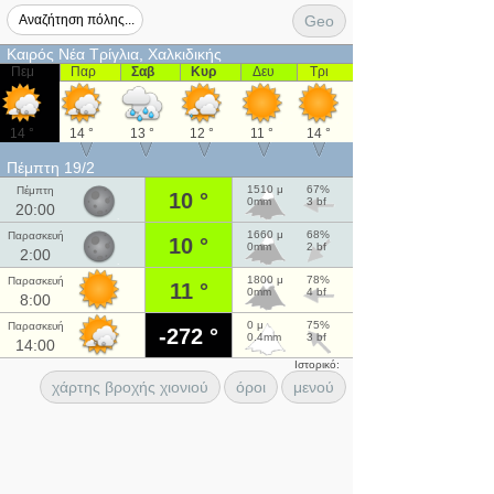
Geo
Καιρός Νέα Τρίγλια, Χαλκιδικής
Πεμ
Παρ
Σαβ
Κυρ
Δευ
Τρι
14 °
14 °
13 °
12 °
11 °
14 °
Πέμπτη 19/2
1510 μ
67%
Πέμπτη
10 °
0mm
3 bf
20:00
1660 μ
68%
Παρασκευή
10 °
0mm
2 bf
2:00
1800 μ
78%
Παρασκευή
11 °
0mm
4 bf
8:00
0 μ
75%
Παρασκευή
-272 °
0.4mm
3 bf
14:00
Ιστορικό:
χάρτης βροχής χιονιού
όροι
μενού