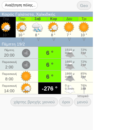
Geo
Καιρός Γαλάτιστα, Χαλκιδικής
Πεμ
Παρ
Σαβ
Κυρ
Δευ
Τρι
10 °
10 °
8 °
8 °
7 °
10 °
Πέμπτη 19/2
1510 μ
72%
Πέμπτη
6 °
0mm
3 bf
20:00
1660 μ
72%
Παρασκευή
6 °
0mm
2 bf
2:00
1860 μ
85%
Παρασκευή
6 °
0mm
3 bf
8:00
0 μ
76%
Παρασκευή
-276 °
0.5mm
3 bf
14:00
Ιστορικό:
χάρτης βροχής χιονιού
όροι
μενού