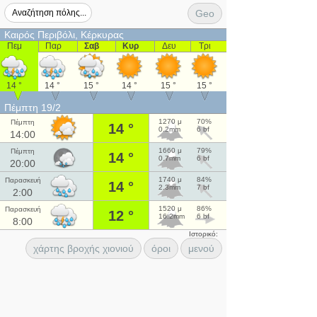
Geo
Καιρός Περιβόλι, Κέρκυρας
Πεμ
Παρ
Σαβ
Κυρ
Δευ
Τρι
14 °
14 °
15 °
14 °
15 °
15 °
Πέμπτη 19/2
1270 μ
70%
Πέμπτη
14 °
0.2mm
6 bf
14:00
1660 μ
79%
Πέμπτη
14 °
0.7mm
6 bf
20:00
1740 μ
84%
Παρασκευή
14 °
2.3mm
7 bf
2:00
1520 μ
86%
Παρασκευή
12 °
16.2mm
6 bf
8:00
Ιστορικό:
χάρτης βροχής χιονιού
όροι
μενού